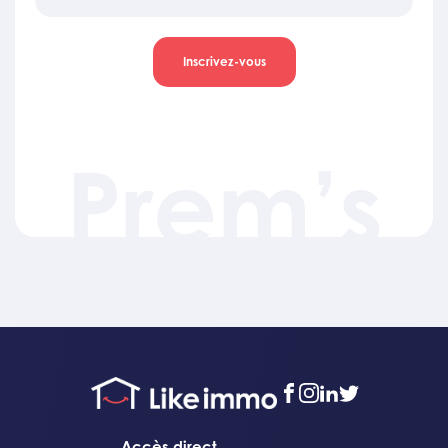
Inscrivez-vous
Prem’s
facebook
instagram
linkedin
twitter
Accès direct