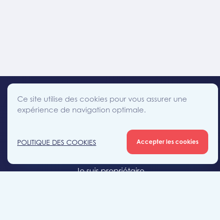
Ce site utilise des cookies pour vous assurer une
expérience de navigation optimale.
facebook
instagram
linkedin
twitter
Accès direct
POLITIQUE DES COOKIES
Accepter les cookies
Je cherche un bien
Je suis propriétaire
Projets neufs
Estimation gratuite
Location & gestion locative
Syndic de copropriété