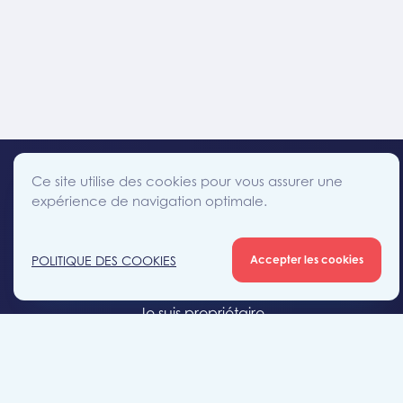
Ce site utilise des cookies pour vous assurer une
expérience de navigation optimale.
facebook
instagram
linkedin
twitter
Accès direct
POLITIQUE DES COOKIES
Accepter les cookies
Je cherche un bien
Je suis propriétaire
Projets neufs
Estimation gratuite
Location & gestion locative
Syndic de copropriété