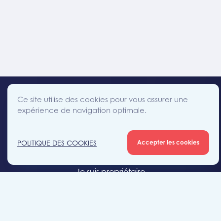
Ce site utilise des cookies pour vous assurer une
expérience de navigation optimale.
facebook
instagram
linkedin
twitter
Accès direct
POLITIQUE DES COOKIES
Accepter les cookies
Je cherche un bien
Je suis propriétaire
Projets neufs
Estimation gratuite
Location & gestion locative
Syndic de copropriété