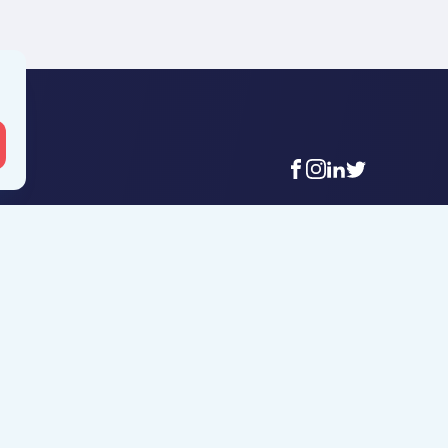
facebook
instagram
linkedin
twitter
 Mouscron
Agence Tournai
t-Achaire 86
Rue Duquesnoy 36
uscron
7500 Tournai
6 56 12 34
+32 (0)69 58 08 00