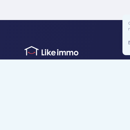
Accès direct
Je cherche un bien
Je suis propriétaire
Projets neufs
Estimation gratuite
Location & gestion locative
Syndic de copropr
Blog
Nous contacter