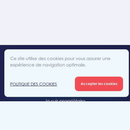
Ce site utilise des cookies pour vous assurer une
expérience de navigation optimale.
facebook
instagram
linkedin
twitter
Accès direct
POLITIQUE DES COOKIES
Accepter les cookies
Je cherche un bien
Je suis propriétaire
Projets neufs
Estimation gratuite
Location & gestion locative
Syndic de copropriété