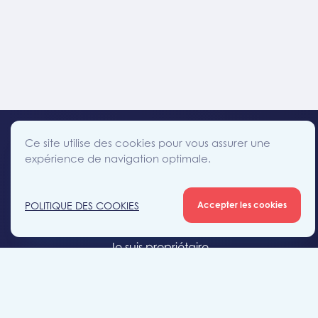
Ce site utilise des cookies pour vous assurer une
expérience de navigation optimale.
facebook
instagram
linkedin
twitter
Accès direct
POLITIQUE DES COOKIES
Accepter les cookies
Je cherche un bien
Je suis propriétaire
Projets neufs
Estimation gratuite
Location & gestion locative
Syndic de copropriété