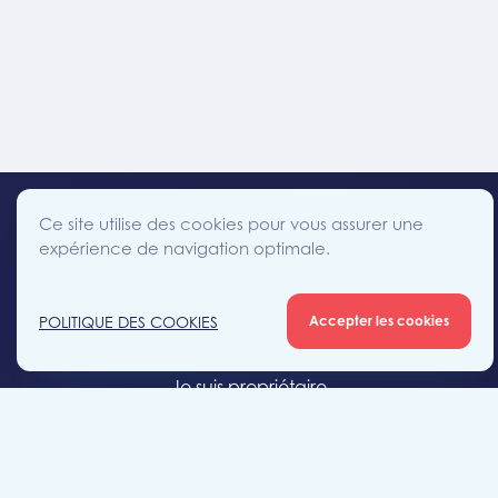
Ce site utilise des cookies pour vous assurer une
expérience de navigation optimale.
facebook
instagram
linkedin
twitter
Accès direct
POLITIQUE DES COOKIES
Accepter les cookies
Je cherche un bien
Je suis propriétaire
Projets neufs
Estimation gratuite
Location & gestion locative
Syndic de copropriété