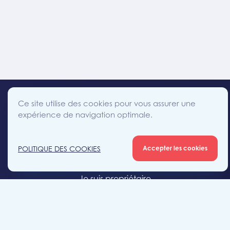
Ce site utilise des cookies pour vous assurer une
expérience de navigation optimale.
facebook
instagram
linkedin
twitter
Accès direct
POLITIQUE DES COOKIES
Accepter les cookies
Je cherche un bien
Je suis propriétaire
Projets neufs
Estimation gratuite
Location & gestion locative
Syndic de copropriété