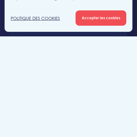
+32 (0)56 56 12 34
POLITIQUE DES COOKIES
Accepter les cookies
mouscron@likeimmo.be
Agence Tournai
Rue Duquesnoy 36
7500 Tournai
+32 (0)69 58 08 00
tournai@likeimmo.be