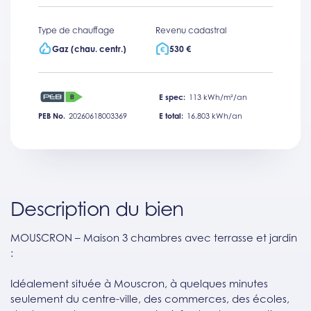
Type de chauffage
Revenu cadastral
Gaz (chau. centr.)
530 €
E spec:
113 kWh/m²/an
PEB No.
20260618003369
E total:
16.803 kWh/an
Description du bien
MOUSCRON – Maison 3 chambres avec terrasse et jardin
:
Idéalement située à Mouscron, à quelques minutes
seulement du centre-ville, des commerces, des écoles,