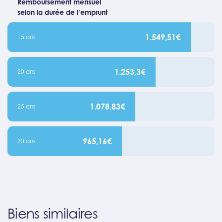
Remboursement mensuel
selon la durée de l’emprunt
1.549,51€
15 ans
1.253,3€
20 ans
1.078,83€
25 ans
965,16€
30 ans
Biens similaires