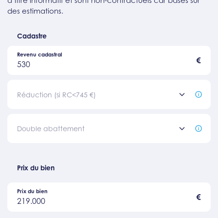
des estimations.
Cadastre
Revenu cadastral
€
530
Réduction (si RC<745 €)
Double abattement
Prix du bien
Prix du bien
€
219.000