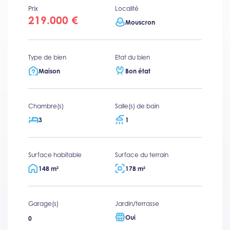
Prix
Localité
219.000 €
Mouscron
Type de bien
Etat du bien
Maison
Bon état
Chambre(s)
Salle(s) de bain
3
1
Surface habitable
Surface du terrain
148 m²
178 m²
Garage(s)
Jardin/terrasse
Oui
0