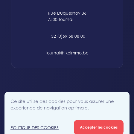
Rue Duquesnoy 36
7500 Tournai
+32 (0)69 58 08 00
tournai@likeimmo.be
© 2015-2024 Likeimmo. All rights reserved.
Ce site utilise des cookies pour vous assurer une
Politique des Cookies
Conditions générales
Vie Privée
expérience de navigation optimale.
POLITIQUE DES COOKIES
Accepter les cookies