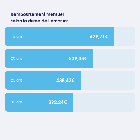
Remboursement mensuel
selon la durée de l’emprunt
629,71€
15 ans
509,33€
20 ans
438,43€
25 ans
392,24€
30 ans