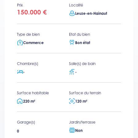
Prix
Localité
150.000 €
Leuze-en-Hainaut
Type de bien
Etat du bien
Commerce
Bon état
Chambre(s)
Salle(s) de bain
-
-
Surface habitable
Surface du terrain
220 m²
120 m²
Garage(s)
Jardin/terrasse
Non
0