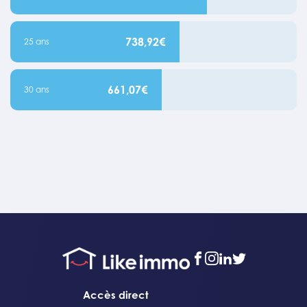
738,92€
25 ans
661,07€
30 ans
facebook
instagram
linkedin
twitter
Accès direct