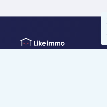
Accès direct
Je cherche un bien
Je suis propriétaire
Projets neufs
Estimation gratuite
Location & gestion locative
Syndic de copropr
Blog
Nous contacter