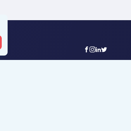
facebook
instagram
linkedin
twitter
 Mouscron
Agence Tournai
t-Achaire 86
Rue Duquesnoy 36
uscron
7500 Tournai
6 56 12 34
+32 (0)69 58 08 00