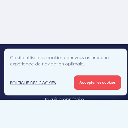
Ce site utilise des cookies pour vous assurer une
expérience de navigation optimale.
facebook
instagram
linkedin
twitter
Accès direct
POLITIQUE DES COOKIES
Accepter les cookies
Je cherche un bien
Je suis propriétaire
Projets neufs
Estimation gratuite
Location & gestion locative
Syndic de copropriété