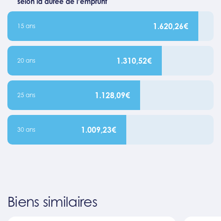
selon la durée de l’emprunt
1.620,26€
15 ans
1.310,52€
20 ans
1.128,09€
25 ans
1.009,23€
30 ans
Biens similaires