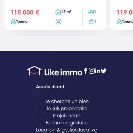
115.000 €
119.0
price
price
Surface habitable
Chambres
47 m²
1
Ville
Surface totale
Salles de bain
Ville
Tournai
-
1
Tourna
facebook
instagram
linkedin
twitter
Accès direct
Je cherche un bien
Je suis propriétaire
Projets neufs
Estimation gratuite
Location & gestion locative