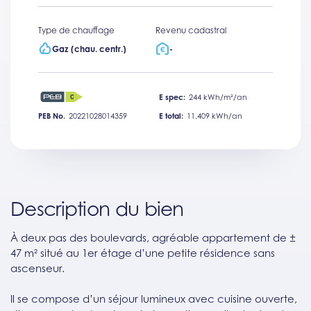
Type de chauffage
Revenu cadastral
Gaz (chau. centr.)
-
E spec:
244 kWh/m²/an
PEB No.
20221028014359
E total:
11.409 kWh/an
Description du bien
À deux pas des boulevards, agréable appartement de ±
47 m² situé au 1er étage d’une petite résidence sans
ascenseur.
Il se compose d’un séjour lumineux avec cuisine ouverte,