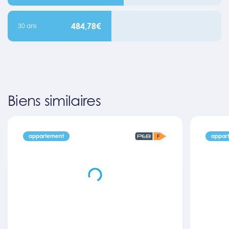
484,78€
30 ans
Biens similaires
appartement
appar