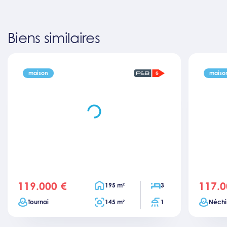
Biens similaires
maison
maiso
119.000 €
117.0
price
price
Surface habitable
Chambres
195 m²
3
Ville
Surface totale
Salles de bain
Ville
Tournai
145 m²
1
Néchi