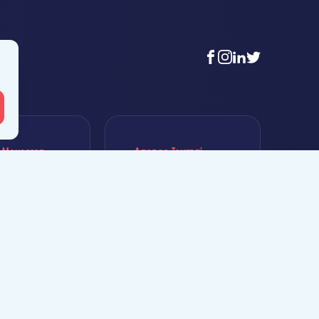
facebook
instagram
linkedin
twitter
 Mouscron
Agence Tournai
t-Achaire 86
Rue Duquesnoy 36
uscron
7500 Tournai
6 56 12 34
+32 (0)69 58 08 00
n@likeimmo.be
tournai@likeimmo.be