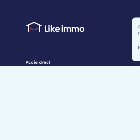
Accès direct
Je cherche un bien
Je suis propriétaire
Projets neufs
Estimation gratuite
Location & gestion locative
Syndic de copropr
Blog
Nous contacter