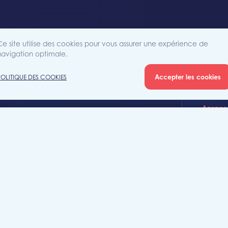
Ce site utilise des cookies pour vous assurer une expérience de
navigation optimale.
Accepter les cookies
POLITIQUE DES COOKIES
Agence
Rue Sain
iété
7700 Mo
+32 (0)5
mouscro