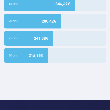
346,69€
15 ans
280,42€
20 ans
241,38€
25 ans
215,95€
30 ans