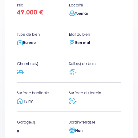
Prix
Localité
49.000 €
Tournai
Type de bien
Etat du bien
Bureau
Bon état
Chambre(s)
Salle(s) de bain
-
-
Surface habitable
Surface du terrain
15 m²
-
Garage(s)
Jardin/terrasse
Non
0