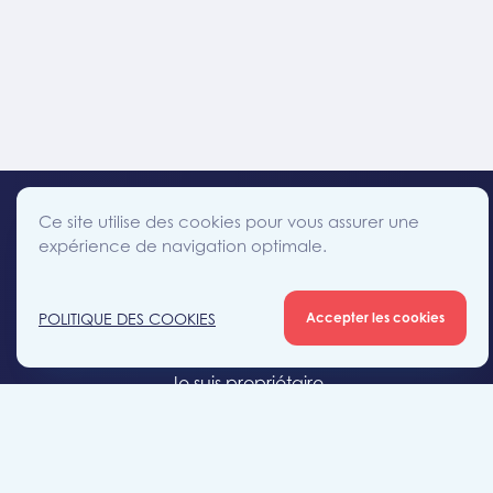
Ce site utilise des cookies pour vous assurer une
expérience de navigation optimale.
facebook
instagram
linkedin
twitter
Accès direct
POLITIQUE DES COOKIES
Accepter les cookies
Je cherche un bien
Je suis propriétaire
Projets neufs
Estimation gratuite
Location & gestion locative
Syndic de copropriété