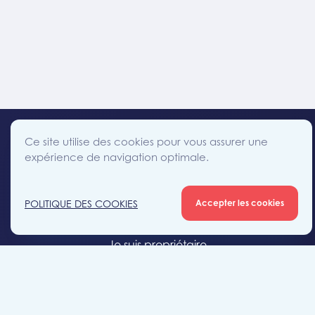
Ce site utilise des cookies pour vous assurer une
expérience de navigation optimale.
facebook
instagram
linkedin
twitter
Accès direct
POLITIQUE DES COOKIES
Accepter les cookies
Je cherche un bien
Je suis propriétaire
Projets neufs
Estimation gratuite
Location & gestion locative
Syndic de copropriété