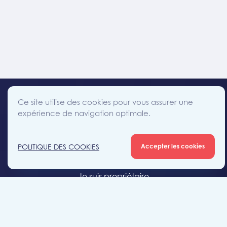
Ce site utilise des cookies pour vous assurer une
expérience de navigation optimale.
facebook
instagram
linkedin
twitter
Accès direct
POLITIQUE DES COOKIES
Accepter les cookies
Je cherche un bien
Je suis propriétaire
Projets neufs
Estimation gratuite
Location & gestion locative
Syndic de copropriété