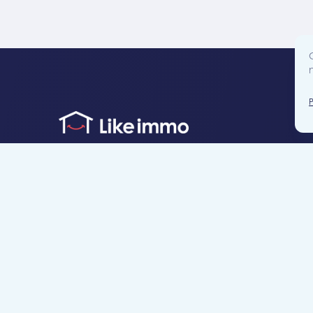
Accès direct
Je cherche un bien
Je suis propriétaire
Projets neufs
Estimation gratuite
Location & gestion locative
Syndic de copropr
Blog
Nous contacter