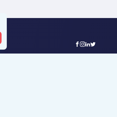
facebook
instagram
linkedin
twitter
 Mouscron
Agence Tournai
t-Achaire 86
Rue Duquesnoy 36
uscron
7500 Tournai
6 56 12 34
+32 (0)69 58 08 00