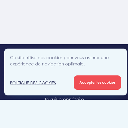
Ce site utilise des cookies pour vous assurer une
expérience de navigation optimale.
facebook
instagram
linkedin
twitter
Accès direct
POLITIQUE DES COOKIES
Accepter les cookies
Je cherche un bien
Je suis propriétaire
Projets neufs
Estimation gratuite
Location & gestion locative
Syndic de copropriété