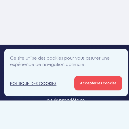
Ce site utilise des cookies pour vous assurer une
expérience de navigation optimale.
facebook
instagram
linkedin
twitter
Accès direct
POLITIQUE DES COOKIES
Accepter les cookies
Je cherche un bien
Je suis propriétaire
Projets neufs
Estimation gratuite
Location & gestion locative
Syndic de copropriété