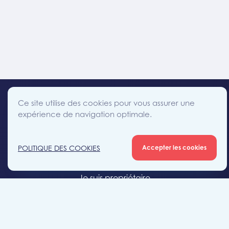
Ce site utilise des cookies pour vous assurer une
expérience de navigation optimale.
facebook
instagram
linkedin
twitter
Accès direct
POLITIQUE DES COOKIES
Accepter les cookies
Je cherche un bien
Je suis propriétaire
Projets neufs
Estimation gratuite
Location & gestion locative
Syndic de copropriété