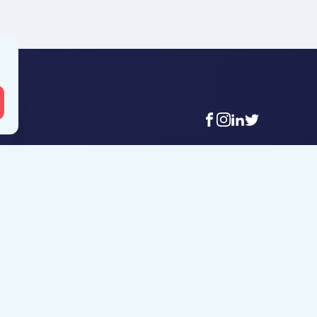
facebook
instagram
linkedin
twitter
 Mouscron
Agence Tournai
t-Achaire 86
Rue Duquesnoy 36
uscron
7500 Tournai
6 56 12 34
+32 (0)69 58 08 00