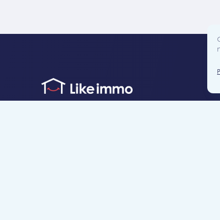
Accès direct
Je cherche un bien
Je suis propriétaire
Projets neufs
Estimation gratuite
Location & gestion locative
Syndic de copropr
Blog
Nous contacter