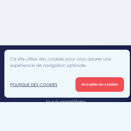
Ce site utilise des cookies pour vous assurer une
expérience de navigation optimale.
facebook
instagram
linkedin
twitter
Accès direct
POLITIQUE DES COOKIES
Accepter les cookies
Je cherche un bien
Je suis propriétaire
Projets neufs
Estimation gratuite
Location & gestion locative
Syndic de copropriété