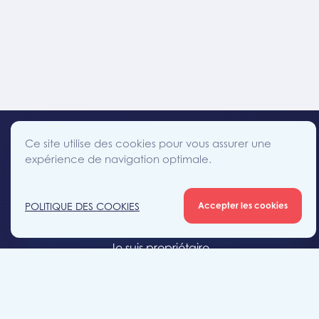
Ce site utilise des cookies pour vous assurer une
expérience de navigation optimale.
facebook
instagram
linkedin
twitter
Accès direct
POLITIQUE DES COOKIES
Accepter les cookies
Je cherche un bien
Je suis propriétaire
Projets neufs
Estimation gratuite
Location & gestion locative
Syndic de copropriété