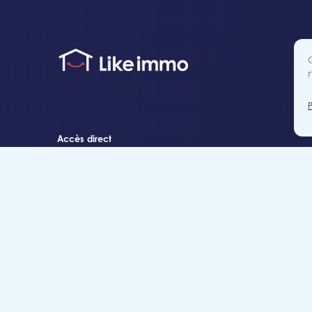
Accès direct
Je cherche un bien
Je suis propriétaire
Projets neufs
Estimation gratuite
Location & gestion locative
Syndic de copropr
Blog
Nous contacter