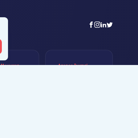
facebook
instagram
linkedin
twitter
 Mouscron
Agence Tournai
t-Achaire 86
Rue Duquesnoy 36
uscron
7500 Tournai
6 56 12 34
+32 (0)69 58 08 00
n@likeimmo.be
tournai@likeimmo.be