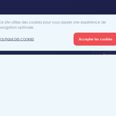
Ce site utilise des cookies pour vous assurer une expérience de
navigation optimale.
Accepter les cookies
POLITIQUE DES COOKIES
Agence
Rue Sain
iété
7700 Mo
+32 (0)5
mouscro