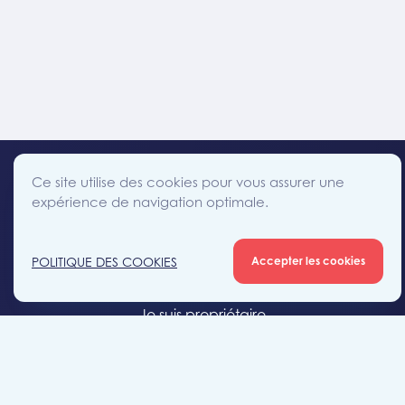
Ce site utilise des cookies pour vous assurer une
expérience de navigation optimale.
facebook
instagram
linkedin
twitter
Accès direct
POLITIQUE DES COOKIES
Accepter les cookies
Je cherche un bien
Je suis propriétaire
Projets neufs
Estimation gratuite
Location & gestion locative
Syndic de copropriété