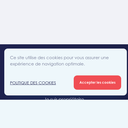
Ce site utilise des cookies pour vous assurer une
expérience de navigation optimale.
facebook
instagram
linkedin
twitter
Accès direct
POLITIQUE DES COOKIES
Accepter les cookies
Je cherche un bien
Je suis propriétaire
Projets neufs
Estimation gratuite
Location & gestion locative
Syndic de copropriété