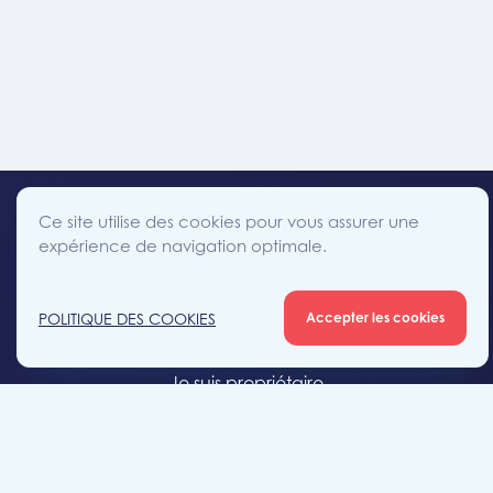
Ce site utilise des cookies pour vous assurer une
expérience de navigation optimale.
facebook
instagram
linkedin
twitter
Accès direct
POLITIQUE DES COOKIES
Accepter les cookies
Je cherche un bien
Je suis propriétaire
Projets neufs
Estimation gratuite
Location & gestion locative
Syndic de copropriété