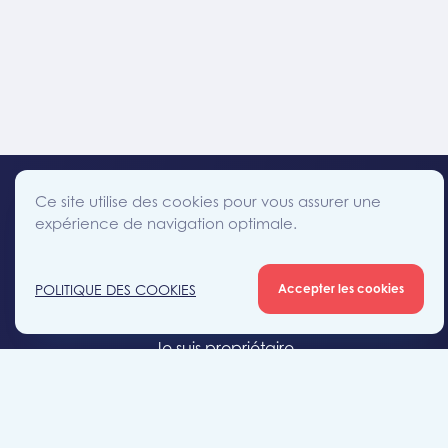
Ce site utilise des cookies pour vous assurer une
expérience de navigation optimale.
facebook
instagram
linkedin
twitter
Accès direct
POLITIQUE DES COOKIES
Accepter les cookies
Je cherche un bien
Je suis propriétaire
Projets neufs
Estimation gratuite
Location & gestion locative
Syndic de copropriété