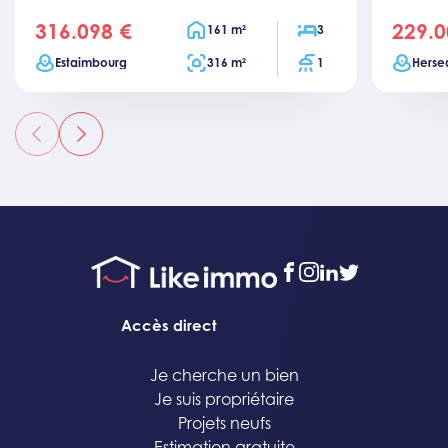
316.098 €
229.0
price
price
Surface habitable
Chambres
161 m²
3
Ville
Surface totale
Salles de bain
Ville
Estaimbourg
316 m²
1
Herse
précédent
suivant
facebook
instagram
linkedin
twitter
Accès direct
Je cherche un bien
Je suis propriétaire
Projets neufs
Estimation gratuite