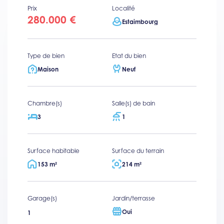
Prix
Localité
280.000 €
Estaimbourg
Type de bien
Etat du bien
Maison
Neuf
Chambre(s)
Salle(s) de bain
3
1
Surface habitable
Surface du terrain
153 m²
214 m²
Garage(s)
Jardin/terrasse
Oui
1