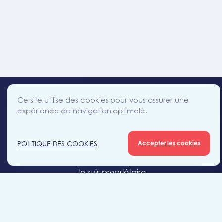
Ce site utilise des cookies pour vous assurer une
expérience de navigation optimale.
facebook
instagram
linkedin
twitter
Accès direct
POLITIQUE DES COOKIES
Accepter les cookies
Je cherche un bien
Je suis propriétaire
Projets neufs
Estimation gratuite
Location & gestion locative
Syndic de copropriété