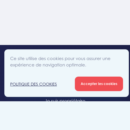
Ce site utilise des cookies pour vous assurer une
expérience de navigation optimale.
facebook
instagram
linkedin
twitter
Accès direct
POLITIQUE DES COOKIES
Accepter les cookies
Je cherche un bien
Je suis propriétaire
Projets neufs
Estimation gratuite
Location & gestion locative
Syndic de copropriété