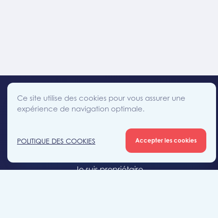
Ce site utilise des cookies pour vous assurer une
expérience de navigation optimale.
facebook
instagram
linkedin
twitter
Accès direct
POLITIQUE DES COOKIES
Accepter les cookies
Je cherche un bien
Je suis propriétaire
Projets neufs
Estimation gratuite
Location & gestion locative
Syndic de copropriété