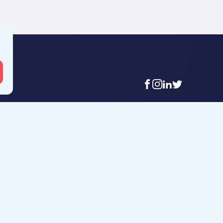
facebook
instagram
linkedin
twitter
 Mouscron
Agence Tournai
t-Achaire 86
Rue Duquesnoy 36
uscron
7500 Tournai
6 56 12 34
+32 (0)69 58 08 00