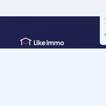
Accès direct
Je cherche un bien
Je suis propriétaire
Projets neufs
Estimation gratuite
Location & gestion locative
Syndic de copropr
Blog
Nous contacter