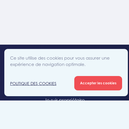
Ce site utilise des cookies pour vous assurer une
expérience de navigation optimale.
facebook
instagram
linkedin
twitter
Accès direct
POLITIQUE DES COOKIES
Accepter les cookies
Je cherche un bien
Je suis propriétaire
Projets neufs
Estimation gratuite
Location & gestion locative
Syndic de copropriété