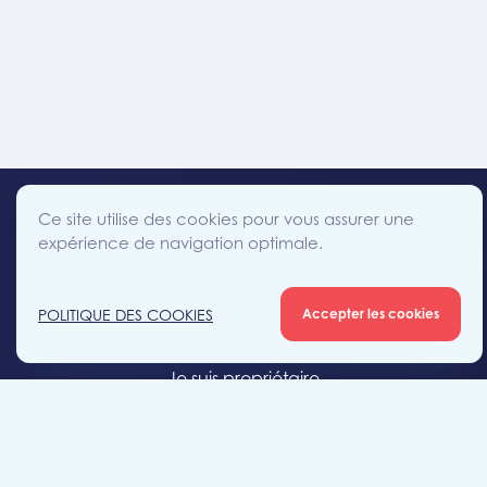
Ce site utilise des cookies pour vous assurer une
expérience de navigation optimale.
facebook
instagram
linkedin
twitter
Accès direct
POLITIQUE DES COOKIES
Accepter les cookies
Je cherche un bien
Je suis propriétaire
Projets neufs
Estimation gratuite
Location & gestion locative
Syndic de copropriété