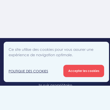
Ce site utilise des cookies pour vous assurer une
expérience de navigation optimale.
facebook
instagram
linkedin
twitter
Accès direct
POLITIQUE DES COOKIES
Accepter les cookies
Je cherche un bien
Je suis propriétaire
Projets neufs
Estimation gratuite
Location & gestion locative
Syndic de copropriété