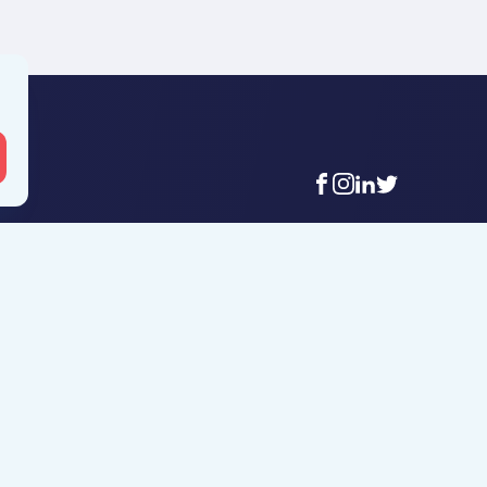
facebook
instagram
linkedin
twitter
 Mouscron
Agence Tournai
t-Achaire 86
Rue Duquesnoy 36
uscron
7500 Tournai
6 56 12 34
+32 (0)69 58 08 00