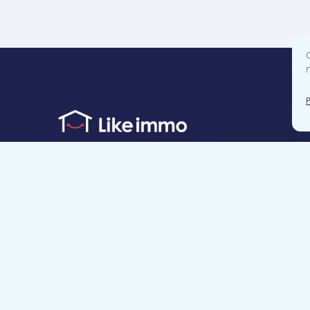
Accès direct
Je cherche un bien
Je suis propriétaire
Projets neufs
Estimation gratuite
Location & gestion locative
Syndic de copropr
Blog
Nous contacter