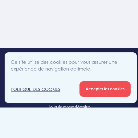
Ce site utilise des cookies pour vous assurer une
expérience de navigation optimale.
facebook
instagram
linkedin
twitter
Accès direct
POLITIQUE DES COOKIES
Accepter les cookies
Je cherche un bien
Je suis propriétaire
Projets neufs
Estimation gratuite
Location & gestion locative
Syndic de copropriété