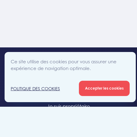
Ce site utilise des cookies pour vous assurer une
expérience de navigation optimale.
facebook
instagram
linkedin
twitter
Accès direct
POLITIQUE DES COOKIES
Accepter les cookies
Je cherche un bien
Je suis propriétaire
Projets neufs
Estimation gratuite
Location & gestion locative
Syndic de copropriété