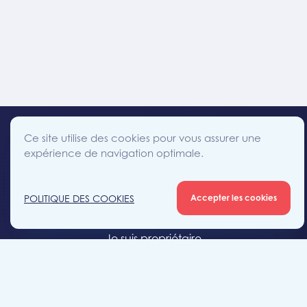
Ce site utilise des cookies pour vous assurer une
expérience de navigation optimale.
facebook
instagram
linkedin
twitter
Accès direct
POLITIQUE DES COOKIES
Accepter les cookies
Je cherche un bien
Je suis propriétaire
Projets neufs
Estimation gratuite
Location & gestion locative
Syndic de copropriété