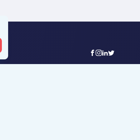
facebook
instagram
linkedin
twitter
 Mouscron
Agence Tournai
t-Achaire 86
Rue Duquesnoy 36
uscron
7500 Tournai
6 56 12 34
+32 (0)69 58 08 00