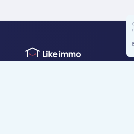
Accès direct
Je cherche un bien
Je suis propriétaire
Projets neufs
Estimation gratuite
Location & gestion locative
Syndic de copropr
Blog
Nous contacter