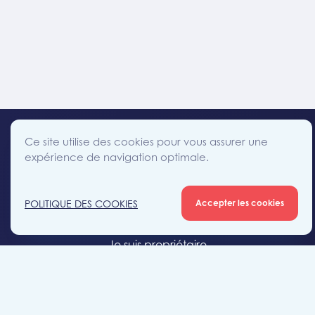
Ce site utilise des cookies pour vous assurer une
expérience de navigation optimale.
facebook
instagram
linkedin
twitter
Accès direct
POLITIQUE DES COOKIES
Accepter les cookies
Je cherche un bien
Je suis propriétaire
Projets neufs
Estimation gratuite
Location & gestion locative
Syndic de copropriété