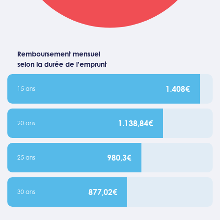
Remboursement mensuel
selon la durée de l’emprunt
1.408€
15 ans
1.138,84€
20 ans
980,3€
25 ans
877,02€
30 ans