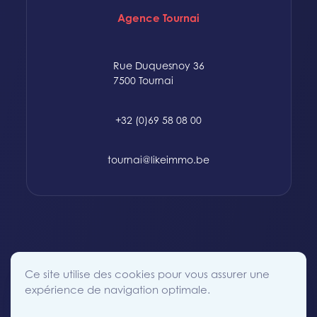
Agence Tournai
Rue Duquesnoy 36
7500 Tournai
+32 (0)69 58 08 00
tournai@likeimmo.be
© 2015-2024 Likeimmo. All rights reserved.
Ce site utilise des cookies pour vous assurer une
Politique des Cookies
Conditions générales
Vie Privée
expérience de navigation optimale.